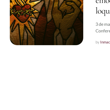
emoc
loqu
3 de ma
Confere
by 
Inmac