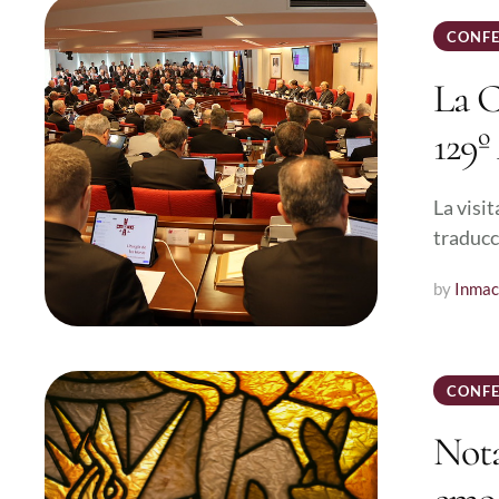
CONFE
La C
129º
La visit
traducc
by 
Inmac
CONFE
Nota