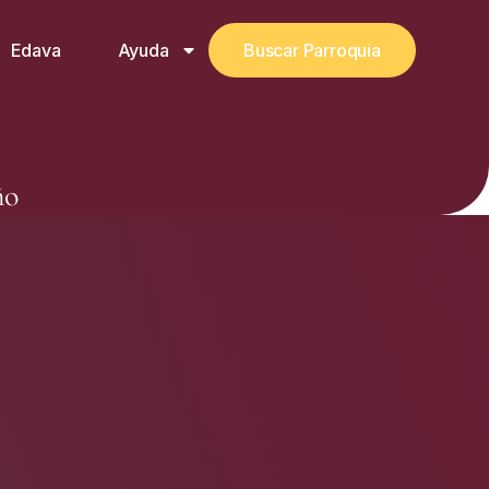
Edava
Ayuda
Buscar Parroquia
ño