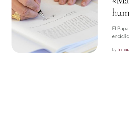
«Mag
huma
El Papa
encícli
by 
Inmac