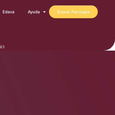
Edava
Ayuda
Buscar Parroquia
ño