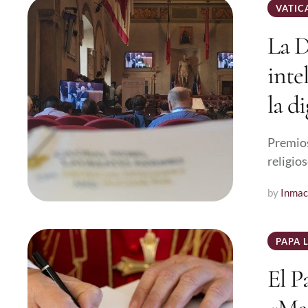
VATIC
La D
intel
la d
Premios 
religio
by 
Inmac
PAPA 
El P