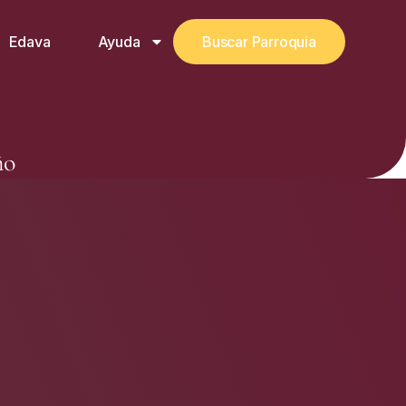
Edava
Ayuda
Buscar Parroquia
ño