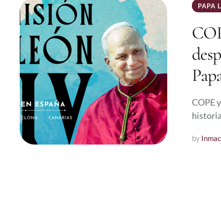
PAPA 
COP
desp
Papa
COPE y 
historia
by 
Inmac