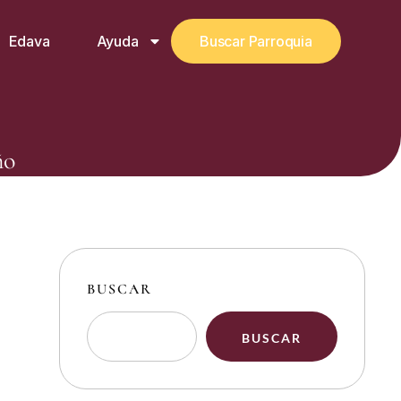
Edava
Ayuda
Buscar Parroquia
ño
BUSCAR
BUSCAR