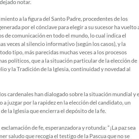
dejado notar.
miento a la figura del Santo Padre, procedentes de los
enerada por el cónclave para elegir a su sucesor ha vuelto 
s de comunicación en todo el mundo, lo cual indica el
as veces al silencio informativo (según los casos), y la
 todo tipo, más parecidas muchas veces a los procesos
 políticos, que a la situación particular de la elección de
o y la Tradición de la Iglesia, continuidad y novedad al
 los cardenales han dialogado sobre la situación mundial y e
ro a juzgar por la rapidez en la elección del candidato, un
e la Iglesia que encierra el depósito de la fe.
 exclamación de fe, esperanzadora y rotunda: “¡La paz sea
mer saludo que recogía el testigo de la Pascua que no se