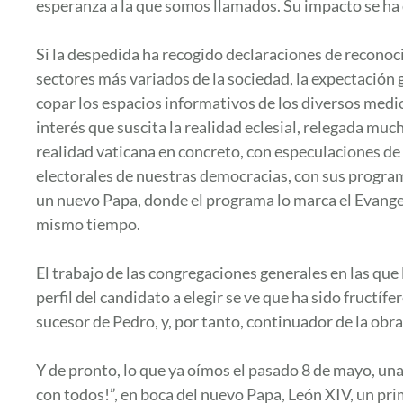
esperanza a la que somos llamados. Su impacto se ha 
Si la despedida ha recogido declaraciones de reconoci
sectores más variados de la sociedad, la expectación g
copar los espacios informativos de los diversos medio
interés que suscita la realidad eclesial, relegada much
realidad vaticana en concreto, con especulaciones de
electorales de nuestras democracias, con sus programas
un nuevo Papa, donde el programa lo marca el Evangeli
mismo tiempo.
El trabajo de las congregaciones generales en las que
perfil del candidato a elegir se ve que ha sido fructífe
sucesor de Pedro, y, por tanto, continuador de la obra d
Y de pronto, lo que ya oímos el pasado 8 de mayo, una
con todos!”, en boca del nuevo Papa, León XIV, un pri