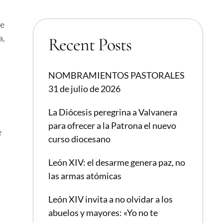
ce
a,
Recent Posts
NOMBRAMIENTOS PASTORALES
31 de julio de 2026
La Diócesis peregrina a Valvanera
para ofrecer a la Patrona el nuevo
e
curso diocesano
León XIV: el desarme genera paz, no
las armas atómicas
León XIV invita a no olvidar a los
abuelos y mayores: «Yo no te