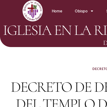
Home
Obispo
IGLESIA EN LA R
D
DECRET
DECRETO DE D
DEL TEMPLO 