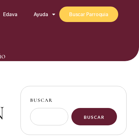
Edava
Ayuda
Buscar Parroquia
ño
BUSCAR
N
BUSCAR