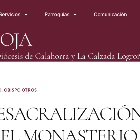
Servicios
Parroquias
Comunicación
IOJA
iócesis de Calahorra y La Calzada Logro
O
,
OBISPO OTROS
ESACRALIZACIÓ
DEL MONASTERIO