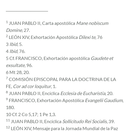
________________________
1
JUAN PABLO II, Carta apostólica
Mane nobiscum
Domine
, 27.
2
LEÓN XIV, Exhortación Apostólica
Dilexi te
, 76
3
Ibid
, 5.
4
Ibid
, 76.
5 Cf. FRANCISCO, Exhortación apostólica
Gaudete et
exsultate
, 96.
6 Mt 28, 20.
7
COMISIÓN EPISCOPAL PARA LA DOCTRINA DE LA
FE,
Cor ad cor loquitur
, 1.
8
JUAN PABLO II, Encíclica
Ecclesia de Eucharistia
, 20.
9
FRANCISCO, Exhortación Apostólica
Evangelii Gaudium
,
180.
10 Cf. 2 Co 5,17; 1 Pe 1,3.
11
JUAN PABLO II, Encíclica
Sollicitudo Rei Socialis
, 39.
12
LEÓN XIV, Mensaje para la Jornada Mundial de la Paz