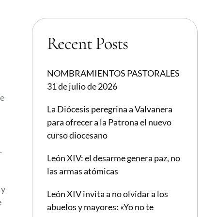
Recent Posts
NOMBRAMIENTOS PASTORALES
31 de julio de 2026
ue
La Diócesis peregrina a Valvanera
para ofrecer a la Patrona el nuevo
curso diocesano
.
León XIV: el desarme genera paz, no
las armas atómicas
 y
León XIV invita a no olvidar a los
e
abuelos y mayores: «Yo no te