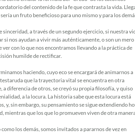
datorio del contenido de la fe que contrasta la vida. Lleg
, sería un fruto beneficioso para uno mismo y para los demá
inceridad, a través de un segundo ejercicio, si nuestra vi
ar si nos ayudan a vivir más auténticamente, o son un mero
 ver con lo que nos encontramos llevando a la práctica de
isión humilde de rectificar.
rminamos haciendo, cuyo eco se encargará de animarnos a
estaruda que la trayectoria vital se encuentra en otra
 a diferencia de otros, se creyó su propia filosofía, y quiso
nialidad, a la locura. La historia sabe que esta locura está
, y, sin embargo, su pensamiento se sigue extendiendo ho
dad, mientras que los que lo promueven viven de otra manera
o como los demás, somos invitados a pararnos de vez en