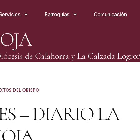
Servicios
Parroquias
Comunicación
IOJA
iócesis de Calahorra y La Calzada Logro
XTOS DEL OBISPO
S – DIARIO LA
IOJA