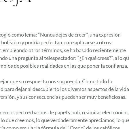
ogió como lema: “Nunca dejes de creer”, una expresión
bolístico y podría perfectamente aplicarse a otros
er, empleando otros términos, se ha basado recientemente
ndo una pregunta al telespectador: “¿En qué crees?”, a lo q
los de posibles realidades en las que poner la confianza.
dejar que su respuesta nos sorprenda. Como todo lo
 para dejar al descubierto los diversos aspectos de la vida
rsión, y sus consecuencias pueden ser muy beneficiosas.
demos pertrecharnos de papel y boli, o similar electrónico,
en lo que creemos, lo que verdaderamente apreciamos, lo qu
ría como emular la fórmula del “Credo” de los católicos