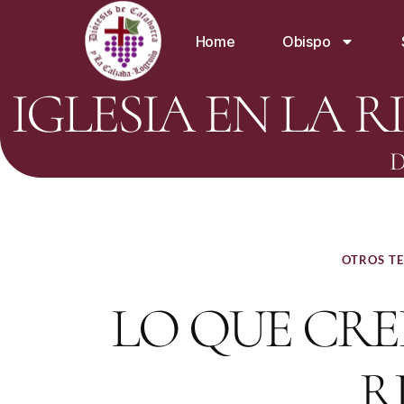
Home
Obispo
IGLESIA EN LA R
D
OTROS TE
LO QUE CREE
R