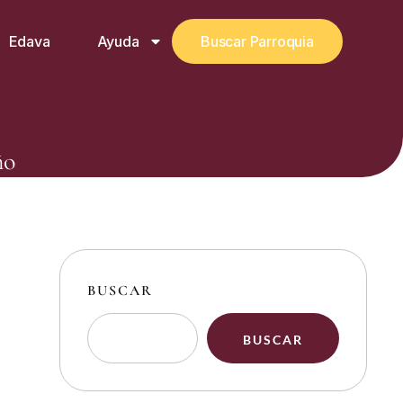
Edava
Ayuda
Buscar Parroquia
ño
BUSCAR
BUSCAR