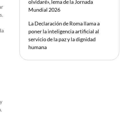
olvidaré», lema de la Jornada
ar
Mundial 2026
s.
La Declaración de Roma llama a
da
poner la inteligencia artificial al
servicio de la paz y la dignidad
humana
y
.