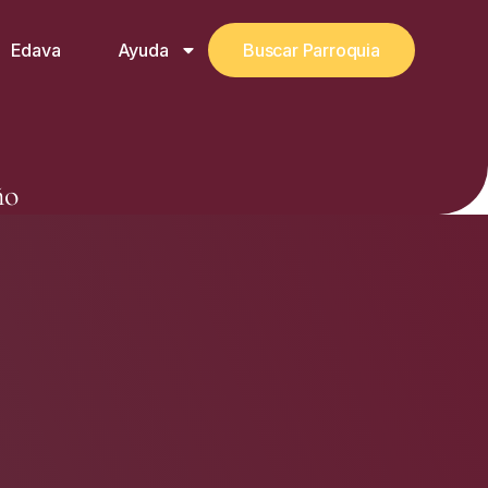
Edava
Ayuda
Buscar Parroquia
ño