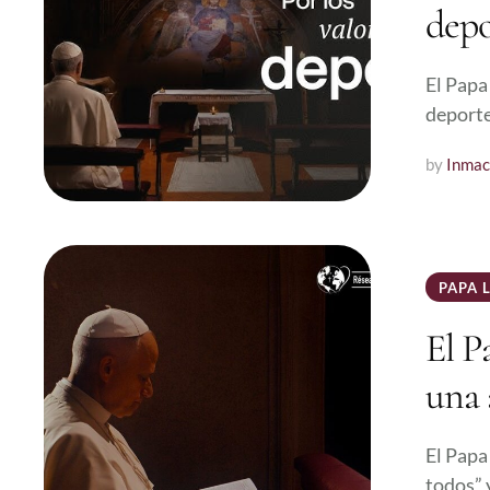
depo
El Papa
deporte
by 
Inmac
PAPA 
El P
una 
El Papa
todos” 