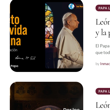
PAPA 
León
y la
El Papa 
que tod
by 
Inmac
PAPA 
León