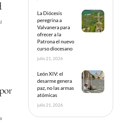
d
La Diócesis
peregrina a
l
Valvanera para
ofrecer a la
Patrona el nuevo
curso diocesano
julio 21, 2026
León XIV: el
desarme genera
“por
paz, no las armas
atómicas
julio 21, 2026
a