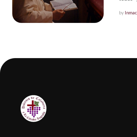
by 
Inmac