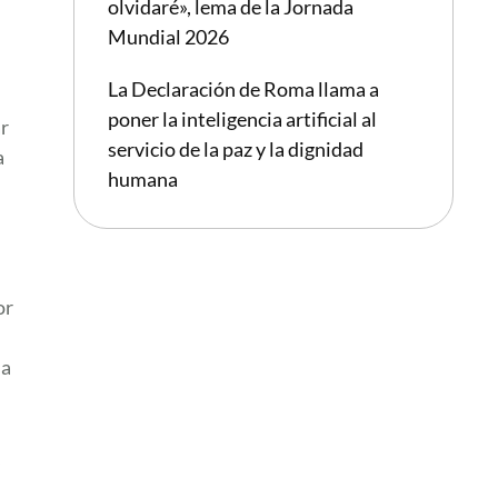
olvidaré», lema de la Jornada
Mundial 2026
La Declaración de Roma llama a
poner la inteligencia artificial al
ar
servicio de la paz y la dignidad
a
humana
or
la
,