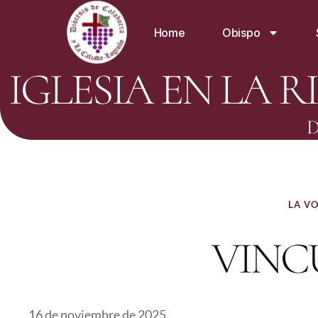
Home
Obispo
IGLESIA EN LA R
D
LA VO
VINC
16 de noviembre de 2025