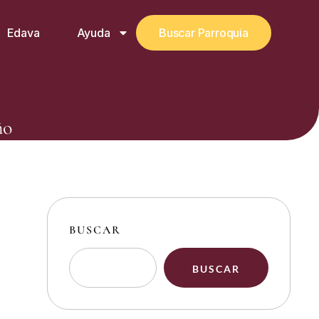
Edava
Ayuda
Buscar Parroquia
ño
BUSCAR
BUSCAR