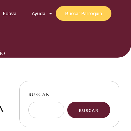
Edava
Ayuda
Buscar Parroquia
ño
BUSCAR
A
BUSCAR