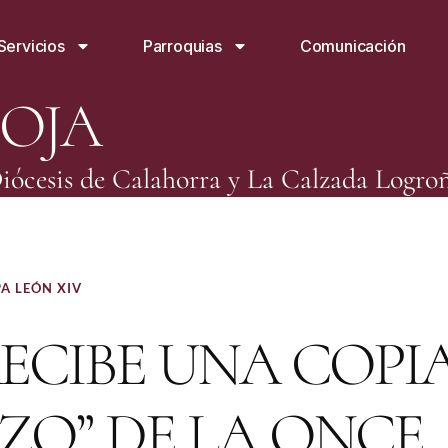
Servicios
Parroquias
Comunicación
IOJA
iócesis de Calahorra y La Calzada Logro
A LEÓN XIV
ECIBE UNA COPI
ZO” DE LA ONCE