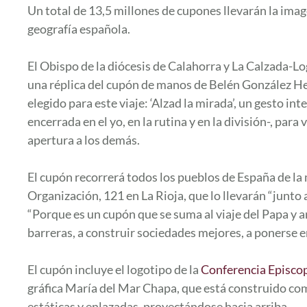
Un total de 13,5 millones de cupones llevarán la image
geografía española.
El Obispo de la diócesis de Calahorra y La Calzada-
una réplica del cupón de manos de Belén González He
elegido para este viaje: ‘Alzad la mirada’, un gesto int
encerrada en el yo, en la rutina y en la división-, para 
apertura a los demás.
El cupón recorrerá todos los pueblos de España de l
Organización, 121 en La Rioja, que lo llevarán “junt
“Porque es un cupón que se suma al viaje del Papa y a
barreras, a construir sociedades mejores, a ponerse en 
El cupón incluye el logotipo de la
Conferencia Episco
gráfica María del Mar Chapa, que está construido com
estáticas y enlazadas, proyectándose hacia arriba.