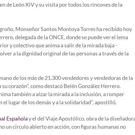
n de León XIV y su visita por todos los rincones de la
Logroño, Monseñor Santos Montoya Torres ha recibido hoy
rrero, delegada de la ONCE, donde se puede ver el lema
erior y colectivo que anima a salir de la mirada baja -
volver a la dignidad original de las personas a través de la
a mano de los más de 21.300 vendedores y vendedoras de la
o a su corazón”, como destacó Belén González Herrero.
nima también a alzar la mirada a la inclusión, a romper
el lugar de los demás y a la solidaridad”, apostilló.
pal Española
y el del Viaje Apostólico, obra de la diseñador
o un círculo abierto en acción, con figuras humanas no