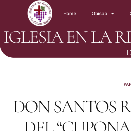
Home
Obispo
IGLESIA EN LA R
D
PAP
DON SANTOS R
DEL “CUPONA