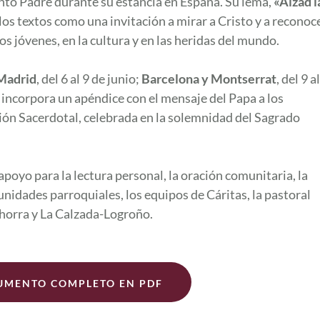
anto Padre durante su estancia en España. Su lema,
«Alzad l
 los textos como una invitación a mirar a Cristo y a reconoc
 los jóvenes, en la cultura y en las heridas del mundo.
Madrid
, del 6 al 9 de junio;
Barcelona y Montserrat
, del 9 al
, incorpora un apéndice con el mensaje del Papa a los
ción Sacerdotal, celebrada en la solemnidad del Sagrado
oyo para la lectura personal, la oración comunitaria, la
unidades parroquiales, los equipos de Cáritas, la pastoral
lahorra y La Calzada-Logroño.
UMENTO COMPLETO EN PDF