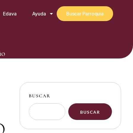
Edava
Ayuda
Buscar Parroquia
ño
BUSCAR
BUSCAR
O