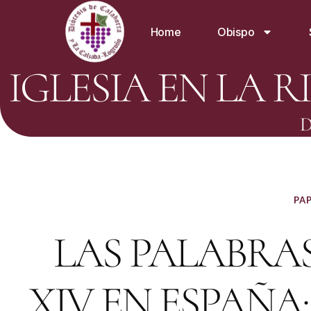
Home
Obispo
IGLESIA EN LA R
D
PAP
LAS PALABRAS
XIV EN ESPAÑ