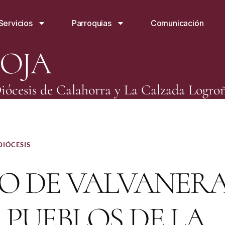
Servicios
Parroquias
Comunicación
IOJA
iócesis de Calahorra y La Calzada Logro
DIÓCESIS
O DE VALVANER
 PUEBLOS DE LA