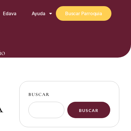
Edava
Ayuda
Buscar Parroquia
ño
BUSCAR
A
BUSCAR